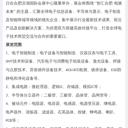
日在合肥滨湖国际会展中心隆重举办，展会将围绕 “智汇合肥·电驱
未来” 的主题，汇聚全球电子信息设备、半导体与显示、电子制造
及智能终端等领域的领先企业，集中展示行业最新技术成果、前沿
产品及创新解决方案，为供需双方搭建高效对接平台，打造全球电
子技术商贸交流与合作的重要窗口。
展览范围
1、
电子智能制造：电子设备与智能制造、仪器仪表与电子工具
、
技术和设备、汽车电子与消费电子组装设备、
激光
设备、焊接
SMT
与点胶技术、异形插件设备技术、
检测、烧录设备、
防
AOI/ATE
ESD
静电和净化设备等。
集成电路：
微处理器、逻辑
、存储器、模拟
等；
2、
IC
IC
3、
半导体分立器件：二极管、三极管、晶体管、晶闸管等；
、
被动元件：电阻器、电容器、电感器、电源变压器、继电器、
4
电声器件、谐振器、滤波器、石英晶体、按键、蜂鸣器、喇叭、
等；
PCB