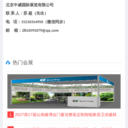
北京中威国际展览有限公司
联
系
人：苏
超（先生）
电
话：
（微信同步）
15210314956
邮
箱：
2814591079@qq.com
热门会展
1
2027第17届云南建博会门窗业整装定制智能家居卫浴建材展会