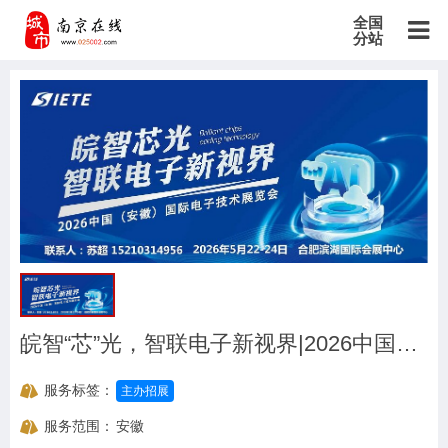
全国
分站
主站
北京站
上海站
广东站
重庆站
天津站
江苏站
浙江站
安徽站
福建站
山东站
山西站
河南站
河北站
黑龙江站
湖北站
湖南站
云南站
宁夏站
青海站
贵州站
辽宁站
吉林站
甘肃站
江西站
陕西站
广西站
海南站
西藏站
新疆站
四川站
内蒙古站
香港站
澳门站
台湾站
皖智“芯”光，智联电子新视界|2026中国安徽合肥电子技术设备材料博览会|5月合肥共襄盛举
服务标签：
主办招展
服务范围：
安徽