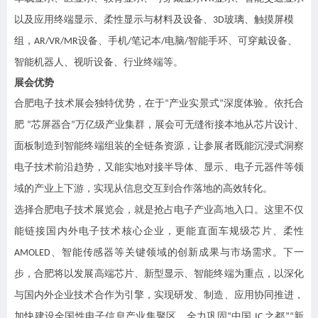
以及应用终端显示、柔性显示与材料及设备、
玻璃、触摸屏模
3D
组，
设备、
手机
笔记本
电脑
智能手环、可穿戴设备、
AR/VR/MR
/
/
/
智能机器人、视听设备、行业终端等。
展会优势
合肥电子技术展会独特优势，在于
产业实景式
深度体验。依托合
“
”
肥
芯屏器合
万亿级产业集群，展会可无缝衔接本地从芯片设计、
“
”
面板制造到智能终端组装的全链条资源，让参展者既能沉浸式洞察
电子技术前沿趋势，又能实地对接半导体、显示、电子元器件等领
域的产业上下游，实现从信息交互到合作落地的高效转化。
选择合肥电子技术展览会，就是抢占电子产业高地入口。这里不仅
能链接国内外电子技术核心企业，更能直面车规级芯片、柔性
、智能传感器等关键领域的创新成果与市场需求。下一
AMOLED
步，合肥将以发展高端芯片、新型显示、智能终端为重点，以深化
与国内外企业技术合作为引擎，实现研发、制造、应用协同推进，
加快建设全国性电子信息产业集聚区，全力巩固
中国
之都
新
“
IC
”“