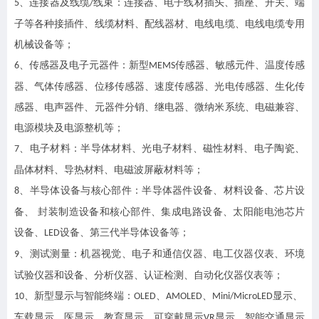
、连接器及线缆
线束：
连接器、电子线材插头、插座、开关、端
5
/
子等各种接插件、线缆材料、配线器材、电线电缆、电线电缆专用
机械设备等；
、传感器及电子元器件：
新型
传感器、敏感元件、温度传感
6
MEMS
器、气体传感器、位移传感器、速度传感器、光电传感器、生化传
感器、电声器件、元器件分销、继电器、微纳米系统、电磁兼容、
电源模块及电源整机等
；
、
电子材料：半导体材料、光电子材料、磁性材料、电子陶瓷、
7
晶体材料、导热材料、电磁波屏蔽材料等；
、
半导体设备与核心部件：半导体器件设备、材料设备、芯片设
8
备、
封装制造设备和核心部件、集成电路设备、太阳能电池芯片
设备、
设备、第三代半导体设备等
；
LED
、
测试
测量：机器视觉、电子和通信仪器、电工仪器仪表、环境
9
试验仪器和设备、分析仪器、认证检测、自动化仪器仪表等
；
、
新型显示与智能终端：
、
、
显示、
10
O
LED
AMOLED
Mini/MicroLED
车载显示、医显示、教育显示、可穿戴显示
显示、智能交通显示
VR