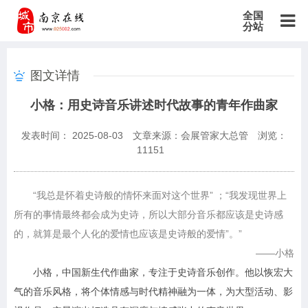
全国
分站
主站
图文详情
北京站
上海站
广东站
重庆站
天津站
江苏站
浙江站
小格：用史诗音乐讲述时代故事的青年作曲家
安徽站
福建站
山东站
山西站
河南站
河北站
黑龙江站
湖北站
湖南站
云南站
宁夏站
青海站
贵州站
辽宁站
发表时间： 2025-08-03
文章来源：会展管家大总管
浏览：
吉林站
甘肃站
江西站
陕西站
广西站
海南站
西藏站
11151
新疆站
四川站
内蒙古站
香港站
澳门站
台湾站
“我总是怀着史诗般的情怀来面对这个世界” ；“我发现世界上
所有的事情最终都会成为史诗，所以大部分音乐都应该是史诗感
的，就算是最个人化的爱情也应该是史诗般的爱情”。”
——小格
小格，中国新生代作曲家，专注于史诗音乐创作。他以恢宏大
气的音乐风格，将个体情感与时代精神融为一体，为大型活动、影