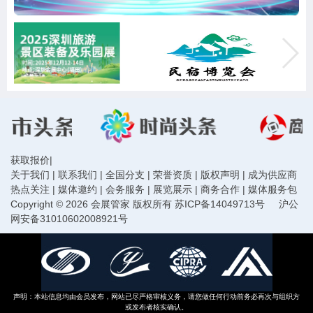
获取报价
|
关于我们
|
联系我们
|
全国分支
|
荣誉资质
|
版权声明
|
成为供应商
热点关注
|
媒体邀约
|
会务服务
|
展览展示
|
商务合作
|
媒体服务包
Copyright © 2026 会展管家 版权所有
苏ICP备14049713号
沪公
网安备31010602008921号
声明：本站信息均由会员发布，网站已尽严格审核义务，请您做任何行动前务必再次与组织方
或发布者核实确认。