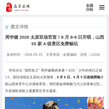
全国
分站
主站
图文详情
北京站
上海站
广东站
重庆站
天津站
江苏站
浙江站
周华健 2026 太原双场官宣！8 月 8-9 日开唱，山西
安徽站
福建站
山东站
山西站
河南站
河北站
黑龙江站
55 家 A 级景区免费畅玩
湖北站
湖南站
云南站
宁夏站
青海站
贵州站
辽宁站
吉林站
甘肃站
江西站
陕西站
广西站
海南站
西藏站
发表时间： 2026-05-15
文章来源：会展编辑
浏览：
11026
新疆站
四川站
内蒙古站
香港站
澳门站
台湾站
华语乐坛 “国民歌王” 周华健重磅来袭！2026「少年的奇幻之旅
3.0」巡回演唱会太原站火热预售，
8 月 8 日、8 月 9 日连续两晚
登
陆山西体育中心汾酒体育馆，用经典旋律唤醒几代人的青春记忆，
为龙城歌迷献上盛夏限定音乐盛宴。