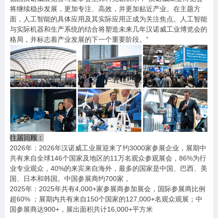
将继续稳步发展，更加专注、高效，并更加贴近产业。在主题方
面，人工智能的具体应用及其实际应用正成为关注焦点。人工智能
与实际机器和生产系统的结合将塑造未来几年汉诺威工业博览会的
”
格局，并标志着产业发展的下一个重要阶段。
往届回顾：
2026
2026
3000
年：
年汉诺威工业展迎来了约
家参展企业，展期中
146
11
86%
共有来自全球
个国家及地区的
万名观众参观展会，
为行
40%
业专业观众，
的来宾来自海外，最多的国家是中国、巴西、美
700
国、日本和韩国。中国参展商约
家，
2025
2025
4,000+
年：
年共有
家参展商参加展会，国际参展商比例
60%
150
127,000+
超
；展期内共有来自
个国家的
名观众观展；中
900+
16,000+
国参展商达
，展出面积共计
平方米