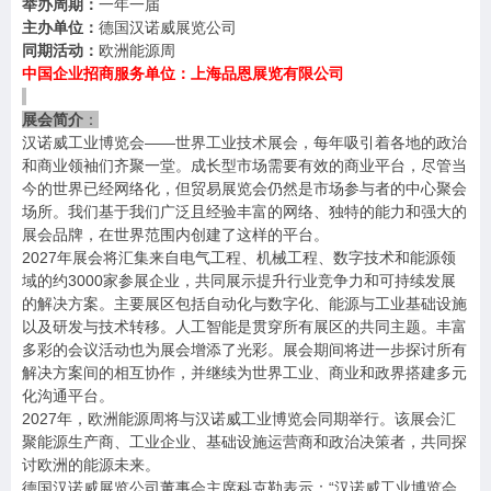
举办周期：
一
年一届
主办单位：
德国汉诺威展览公司
同期活动：
欧洲能源周
中国企业招商服务单位：上海品恩展览有限公司
展会简介
：
——
汉诺威工业博览会
世界工业技术展会，每年吸引着各地的政治
和商业领袖们齐聚一堂。成长型市场需要有效的商业平台，尽管当
今的世界已经网络化，但贸易展览会仍然是市场参与者的中心聚会
场所。我们基于我们广泛且经验丰富的网络、独特的能力和强大的
展会品牌，在
世界
范围内创建了这样的平台。
2027
年展会将汇集
来自电气工程、机械工程、数字技术和能源领
3000
域的约
家参展企业，共同展示提升行业竞争力和可持续发展
的解决方案。主要展区包括自动化与数字化、能源与工业基础设施
以及研发与技术转移。人工智能是贯穿所有展区的共同主题。丰富
多彩的会议活动也为展会增添了光彩。展会期间将进一步探讨所有
解决方案间的相互协作，并继续为
世界
工业、商业和政界搭建多元
化沟通平台。
2027
年，欧洲能源周将与汉诺威工业博览会同期举行。该展会汇
聚能源生产商、工业企业、基础设施运营商和政治决策者，共同探
讨欧洲的能源未来。
“
德国汉诺威展览公司董事会主席
科克勒表示：
汉诺威工业博览会