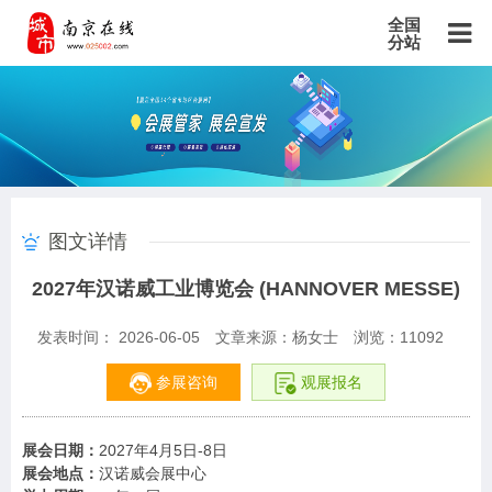
全国
分站
主站
北京站
上海站
广东站
重庆站
天津站
江苏站
浙江站
安徽站
福建站
山东站
山西站
河南站
河北站
黑龙江站
湖北站
湖南站
云南站
宁夏站
青海站
贵州站
辽宁站
吉林站
甘肃站
江西站
陕西站
广西站
海南站
西藏站
图文详情
新疆站
四川站
内蒙古站
香港站
澳门站
台湾站
2027年汉诺威工业博览会 (HANNOVER MESSE)
发表时间： 2026-06-05
文章来源：杨女士
浏览：
11092
参展咨询
观展报名
2027
4
5
-8
展会日期：
年
月
日
日
展会地点：
汉诺威会展中心